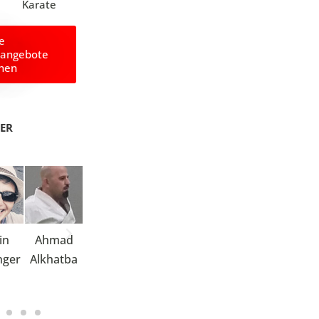
Karate
le
angebote
hen
NER
in
Ahmad
Manuela
Edith
Margret
Verena
nger
Alkhatba
Alves-
Feistel
Länger
Hoven
Weyers