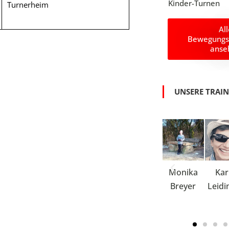
Kinder-Turnen
Turnerheim
Al
Bewegungs
anse
UNSERE TRAI
Edith
Margret
Verena
Monika
Kar
Feistel
Länger
Hoven
Breyer
Leidi