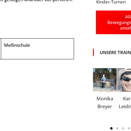
Kinder-Turnen
Al
Bewegungs
anse
Mellinschule
UNSERE TRAI
Edith
Margret
Verena
Monika
Kar
Feistel
Länger
Hoven
Breyer
Leidi