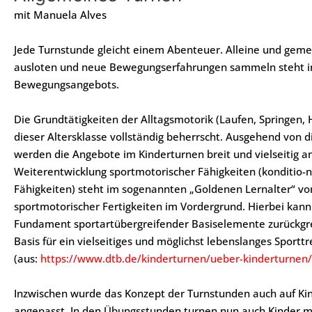
mit Manuela Alves
Jede Turnstunde gleicht einem Abenteuer. Alleine und gem
ausloten und neue Bewegungserfahrungen sammeln steht i
Bewegungsangebots.
Die Grundtätigkeiten der Alltagsmotorik (Laufen, Springen, 
dieser Altersklasse vollständig beherrscht. Ausgehend von
werden die Angebote im Kinderturnen breit und vielseitig a
Weiterentwicklung sportmotorischer Fähigkeiten (konditio-
Fähigkeiten) steht im sogenannten „Goldenen Lernalter“ v
sportmotorischer Fertigkeiten im Vordergrund. Hierbei kann
Fundament sportartübergreifender Basiselemente zurückgrei
Basis für ein vielseitiges und möglichst lebenslanges Sporttr
(aus:
https://www.dtb.de/kinderturnen/ueber-kinderturnen/
Inzwischen wurde das Konzept der Turnstunden auch auf Ki
angepasst. In den Übungsstunden turnen nun auch Kinder mi