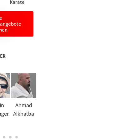
Karate
le
angebote
hen
NER
in
Ahmad
Manuela
Edith
Margret
Verena
nger
Alkhatba
Alves-
Feistel
Länger
Hoven
Weyers