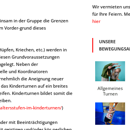
Wir vermieten un
für Ihre Feiern. Me
einsam in der Gruppe die Grenzen
hier
m Vorder-grund dieses
UNSERE
BEWEGUNGSA
Hüpfen, Kriechen, etc.) werden in
 diesen Grundvoraussetzungen
ngelegt. Neben der
nelle und Koordinatoren
ornehmlich die Aneignung neuer
 das Kinderturnen auf ein breites
Allgemeines
fen. Kinderturnen bildet somit die
Turnen
eiben.
altersstufen-im-kinderturnen/
)
nder mit Beeinträchtigungen
t geistigen und/oder kör-perlichen